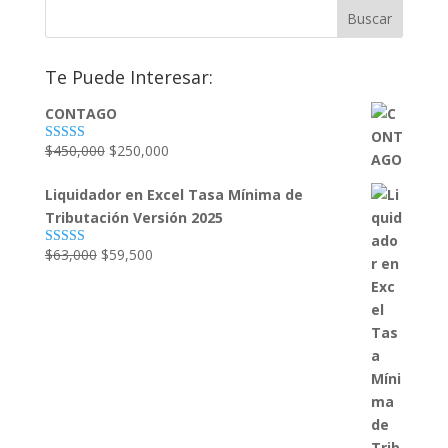
Te Puede Interesar:
CONTAGO
El
El
$
450,000
$
250,000
Valorado
con
4.79
de
precio
precio
5
Liquidador en Excel Tasa Mínima de
original
actual
Tributación Versión 2025
era:
es:
$450,000.
$250,000.
El
El
$
63,000
$
59,500
Valorado con
5.00
de 5
precio
precio
original
actual
era:
es:
$63,000.
$59,500.