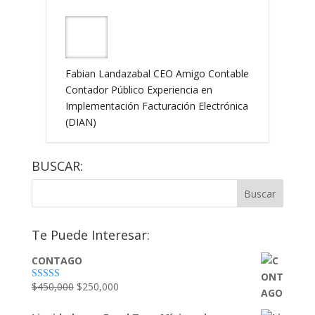
Fabian Landazabal CEO Amigo Contable
Contador Público Experiencia en
Implementación Facturación Electrónica
(DIAN)
BUSCAR:
Te Puede Interesar:
CONTAGO
El
El
$
450,000
$
250,000
Valorado
con
4.79
de
precio
precio
5