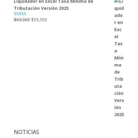
Liquidador en Excel Tasa Mínima de
original
actual
Tributación Versión 2025
era:
es:
$450,000.
$250,000.
El
El
$
63,000
$
59,500
Valorado con
5.00
de 5
precio
precio
original
actual
era:
es:
$63,000.
$59,500.
NOTICIAS