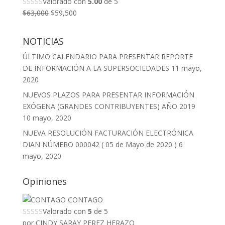
Valorado con
5.00
de 5
El
El
$
63,000
$
59,500
precio
precio
original
actual
NOTICIAS
era:
es:
ÚLTIMO CALENDARIO PARA PRESENTAR REPORTE
$63,000.
$59,500.
DE INFORMACIÓN A LA SUPERSOCIEDADES
11 mayo,
2020
NUEVOS PLAZOS PARA PRESENTAR INFORMACIÓN
EXÓGENA (GRANDES CONTRIBUYENTES) AÑO 2019
10 mayo, 2020
NUEVA RESOLUCIÓN FACTURACIÓN ELECTRÓNICA
DIAN NÚMERO 000042 ( 05 de Mayo de 2020 )
6
mayo, 2020
Opiniones
CONTAGO
Valorado con
5
de 5
por CINDY SARAY PEREZ HERAZO