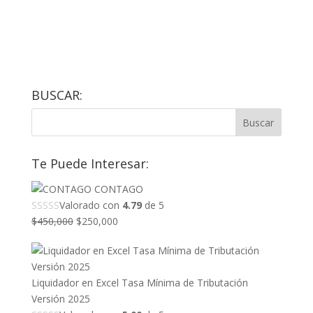
BUSCAR:
Te Puede Interesar:
CONTAGO
Valorado con
4.79
de 5
El
El
$
450,000
$
250,000
precio
precio
original
actual
era:
es:
Liquidador en Excel Tasa Mínima de Tributación
$450,000.
$250,000.
Versión 2025