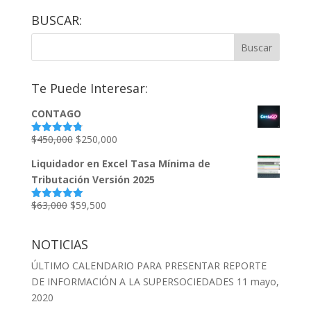
BUSCAR:
Te Puede Interesar:
CONTAGO
El
El
$
450,000
$
250,000
Valorado
con
4.79
de
precio
precio
5
Liquidador en Excel Tasa Mínima de
original
actual
Tributación Versión 2025
era:
es:
$450,000.
$250,000.
El
El
$
63,000
$
59,500
Valorado
con
5.00
de
precio
precio
5
original
actual
NOTICIAS
era:
es:
ÚLTIMO CALENDARIO PARA PRESENTAR REPORTE
$63,000.
$59,500.
DE INFORMACIÓN A LA SUPERSOCIEDADES
11 mayo,
2020