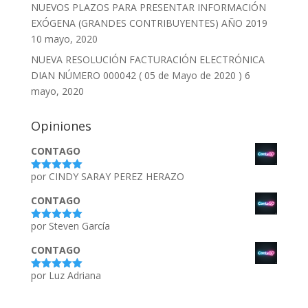
NUEVOS PLAZOS PARA PRESENTAR INFORMACIÓN
EXÓGENA (GRANDES CONTRIBUYENTES) AÑO 2019
10 mayo, 2020
NUEVA RESOLUCIÓN FACTURACIÓN ELECTRÓNICA
DIAN NÚMERO 000042 ( 05 de Mayo de 2020 )
6
mayo, 2020
Opiniones
CONTAGO
por CINDY SARAY PEREZ HERAZO
Valorado
con
5
de 5
CONTAGO
por Steven García
Valorado
con
5
de 5
CONTAGO
por Luz Adriana
Valorado
con
5
de 5