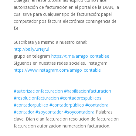
Colegas, en este tutorial les explico como hacer
autorización de facturación en el portal de la DIAN, la
cual sirve para cualquier tipo de facturación: papel
computador pos factura electrónica contingencia de
f.e
Suscríbete ya mismo a nuestro canal:
http://bit.ly/2rNJr2l
grupo en telegram
https://t.me/amigo_contablee
Síguenos en nuestras redes sociales, Instagram
https://www.instagram.com/amigo_contable
#autorizacionfacturacion
#habilitacionfacturacion
#resolucionfacturacion
#contadorespublicos
#contadorpublico
#contadorpúblico
#contadora
#contador
#soycontador
#soycontadora
Palabras
clave: Dian dian facturacion resolucion de facturacion
facturacion autorizacion numeracion facturacion.