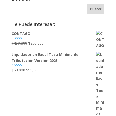
Te Puede Interesar:
CONTAGO
El
El
$
450,000
$
250,000
Valorado
con
4.79
de
precio
precio
5
Liquidador en Excel Tasa Mínima de
original
actual
Tributación Versión 2025
era:
es:
$450,000.
$250,000.
El
El
$
63,000
$
59,500
Valorado con
5.00
de 5
precio
precio
original
actual
era:
es:
$63,000.
$59,500.