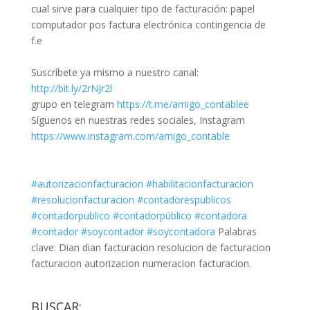
cual sirve para cualquier tipo de facturación: papel
computador pos factura electrónica contingencia de
f.e
Suscríbete ya mismo a nuestro canal:
http://bit.ly/2rNJr2l
grupo en telegram
https://t.me/amigo_contablee
Síguenos en nuestras redes sociales, Instagram
https://www.instagram.com/amigo_contable
#autorizacionfacturacion
#habilitacionfacturacion
#resolucionfacturacion
#contadorespublicos
#contadorpublico
#contadorpúblico
#contadora
#contador
#soycontador
#soycontadora
Palabras
clave: Dian dian facturacion resolucion de facturacion
facturacion autorizacion numeracion facturacion.
BUSCAR: