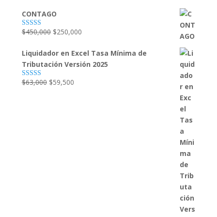
CONTAGO
El
El
$
450,000
$
250,000
Valorado
con
4.79
de
precio
precio
5
Liquidador en Excel Tasa Mínima de
original
actual
Tributación Versión 2025
era:
es:
$450,000.
$250,000.
El
El
$
63,000
$
59,500
Valorado con
5.00
de 5
precio
precio
original
actual
era:
es:
$63,000.
$59,500.