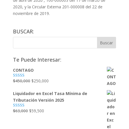
de abril de 2020 , 100-000003 del 17 de marzo de
2020, y la Circular Externa 201-000008 del 22 de
noviembre de 2019.
BUSCAR:
Te Puede Interesar:
CONTAGO
El
El
$
450,000
$
250,000
Valorado
con
4.79
de
precio
precio
5
Liquidador en Excel Tasa Mínima de
original
actual
Tributación Versión 2025
era:
es:
$450,000.
$250,000.
El
El
$
63,000
$
59,500
Valorado con
5.00
de 5
precio
precio
original
actual