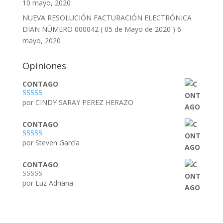
10 mayo, 2020
NUEVA RESOLUCIÓN FACTURACIÓN ELECTRÓNICA
DIAN NÚMERO 000042 ( 05 de Mayo de 2020 )
6
mayo, 2020
Opiniones
CONTAGO
por CINDY SARAY PEREZ HERAZO
Valorado con
5
de 5
CONTAGO
por Steven García
Valorado con
5
de 5
CONTAGO
por Luz Adriana
Valorado con
5
de 5