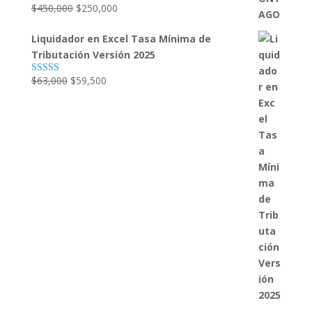
El
El
$
450,000
$
250,000
Valorado
con
4.79
de
precio
precio
5
Liquidador en Excel Tasa Mínima de
original
actual
Tributación Versión 2025
era:
es:
$450,000.
$250,000.
El
El
$
63,000
$
59,500
Valorado con
5.00
de 5
precio
precio
original
actual
era:
es:
$63,000.
$59,500.