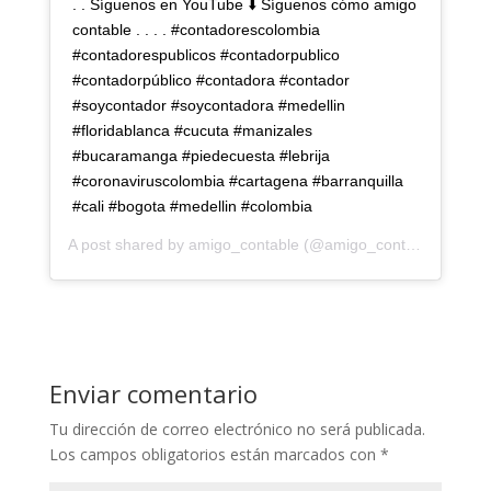
. . Síguenos en YouTube ⬇️ Síguenos cómo amigo
contable . . . . #contadorescolombia
#contadorespublicos #contadorpublico
#contadorpúblico #contadora #contador
#soycontador #soycontadora #medellin
#floridablanca #cucuta #manizales
#bucaramanga #piedecuesta #lebrija
#coronaviruscolombia #cartagena #barranquilla
#cali #bogota #medellin #colombia
A post shared by
amigo_contable
(@amigo_contable) on
Apr
Enviar comentario
Tu dirección de correo electrónico no será publicada.
Los campos obligatorios están marcados con
*