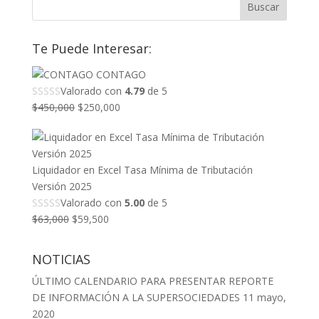
Te Puede Interesar:
CONTAGO
Valorado con
4.79
de 5
El
El
$
450,000
$
250,000
precio
precio
original
actual
era:
es:
Liquidador en Excel Tasa Mínima de Tributación
$450,000.
$250,000.
Versión 2025
Valorado con
5.00
de 5
El
El
$
63,000
$
59,500
precio
precio
original
actual
NOTICIAS
era:
es:
ÚLTIMO CALENDARIO PARA PRESENTAR REPORTE
$63,000.
$59,500.
DE INFORMACIÓN A LA SUPERSOCIEDADES
11 mayo,
2020