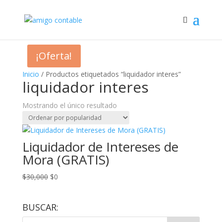
¡Oferta!
Inicio
/ Productos etiquetados “liquidador interes”
liquidador interes
Mostrando el único resultado
Liquidador de Intereses de
Mora (GRATIS)
El
El
$
30,000
$
0
precio
precio
original
actual
BUSCAR:
era:
es:
$30,000.
$0.