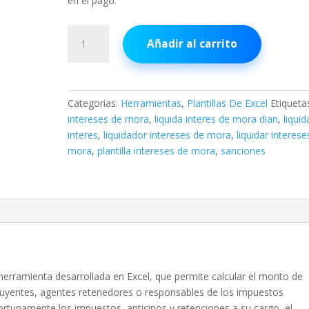
en el pago.
Liquidador
Añadir al carrito
de
Intereses
de
Mora
Categorías:
Herramientas
,
Plantillas De Excel
Etiqueta
(GRATIS)
intereses de mora
,
liquida interes de mora dian
,
liqui
cantidad
interes
,
liquidador intereses de mora
,
liquidar interese
mora
,
plantilla intereses de mora
,
sanciones
herramienta desarrollada en Excel, que permite calcular el monto de
buyentes, agentes retenedores o responsables de los impuestos
rtunamente los impuestos, anticipos y retenciones a su cargo, el