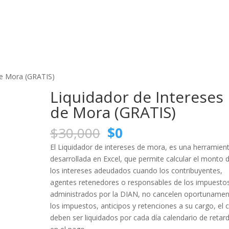
de Mora (GRATIS)
Liquidador de Intereses
de Mora (GRATIS)
El
El
$
30,000
$
0
precio
precio
El Liquidador de intereses de mora, es una herramien
original
actual
desarrollada en Excel, que permite calcular el monto 
era:
es:
los intereses adeudados cuando los contribuyentes,
$30,000.
$0.
agentes retenedores o responsables de los impuesto
administrados por la DIAN, no cancelen oportuname
los impuestos, anticipos y retenciones a su cargo, el c
deben ser liquidados por cada día calendario de retar