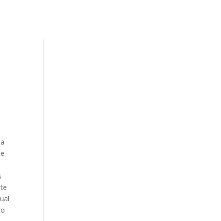
ta
de
s
nte
ual
do