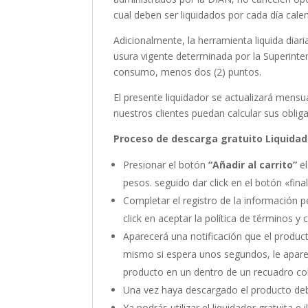
cual deben ser liquidados por cada día cale
Adicionalmente, la herramienta liquida diari
usura vigente determinada por la Superinte
consumo, menos dos (2) puntos.
El presente liquidador se actualizará mens
nuestros clientes puedan calcular sus oblig
Proceso de descarga gratuito Liquidad
Presionar el botón
“Añadir al carrito”
el
pesos. seguido dar click en el botón «fina
Completar el registro de la información p
click en aceptar la política de términos y 
Aparecerá una notificación que el producto
mismo si espera unos segundos, le apare
producto en un dentro de un recuadro col
Una vez haya descargado el producto de
Ya podrás utilizar el liquidador gratuita e