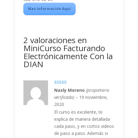
Mas Información Aquí
2 valoraciones en
MiniCurso Facturando
Electrónicamente Con la
DIAN
Valorado con
Nasly Moreno
(propietario
5
de 5
verificado)
–
19 noviembre,
2020
El curso es excelente, te
explica de manera detallada
cada paso, y en cortos videos
de paso a paso. Además si