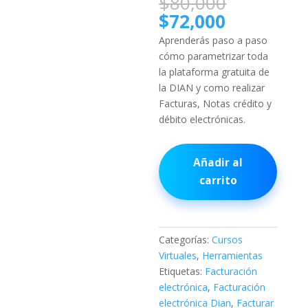
El
$
80,000
de clientes
precio
El
$
72,000
original
precio
Aprenderás paso a paso
era:
actual
cómo parametrizar toda
$80,000.
es:
la plataforma gratuita de
$72,000.
la DIAN y como realizar
Facturas, Notas crédito y
débito electrónicas.
MiniCurso
Añadir al
Facturando
carrito
Electrónicamente
Con
la
DIAN
Categorías:
Cursos
cantidad
Virtuales
,
Herramientas
Etiquetas:
Facturación
electrónica
,
Facturación
electrónica Dian
,
Facturar