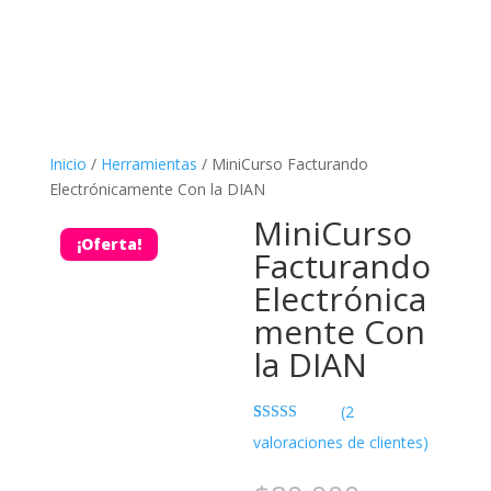
Inicio
/
Herramientas
/ MiniCurso Facturando
Electrónicamente Con la DIAN
MiniCurso
¡Oferta!
Facturando
Electrónica
mente Con
la DIAN
(
2
Valorado con
2
valoraciones de clientes)
5.00
de 5 en
base a
valoraciones